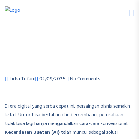
Indra Tofani
02/09/2025
No Comments
Di era digital yang serba cepat ini, persaingan bisnis semakin
ketat. Untuk bisa bertahan dan berkembang, perusahaan
tidak bisa lagi hanya mengandalkan cara-cara konvensional.
Kecerdasan Buatan (AI)
telah muncul sebagai solusi