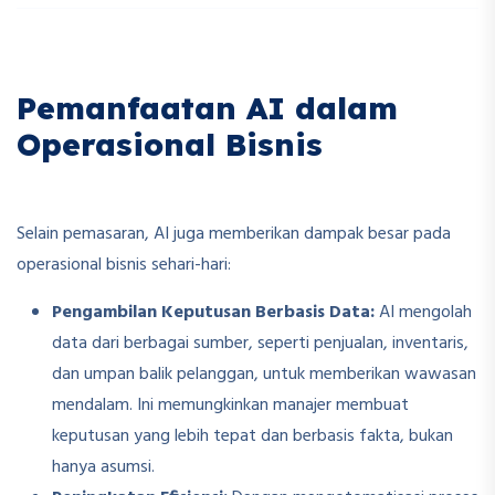
Pemanfaatan AI dalam
Operasional Bisnis
Selain pemasaran, AI juga memberikan dampak besar pada
operasional bisnis sehari-hari:
Pengambilan Keputusan Berbasis Data:
AI mengolah
data dari berbagai sumber, seperti penjualan, inventaris,
dan umpan balik pelanggan, untuk memberikan wawasan
mendalam. Ini memungkinkan manajer membuat
keputusan yang lebih tepat dan berbasis fakta, bukan
hanya asumsi.