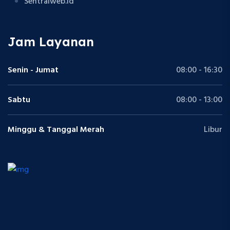
Sentralweb.id
Jam Layanan
Senin - Jumat
08:00 - 16:30
Sabtu
08:00 - 13:00
Minggu & Tanggal Merah
Libur