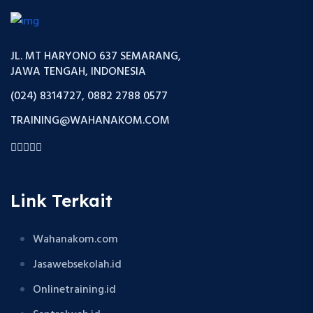
JL. MT HARYONO 637 SEMARANG,
JAWA TENGAH, INDONESIA
(024) 8314727, 0882 2788 0577
TRAINING@WAHANAKOM.COM
Link Terkait
Wahanakom.com
Jasawebsekolah.id
Onlinetraining.id