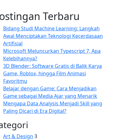
ostingan Terbaru
Bidang Studi Machine Learning: Langkah
Awal Menciptakan Teknologi Kecerdasaan
Artifisial
Microsoft Meluncurkan Typescript 7, Apa
Kelebihannya?
3D Blender: Software Gratis di Balik Karya
Game, Roblox, hingga Film Animasi
Favoritmu
Belajar dengan Game: Cara Menjadikan
Game sebagai Media Ajar yang Menarik
Mengapa Data Analysis Menjadi Skill yang
Paling Dicari di Era Digital?
ategori
Art & Design
3