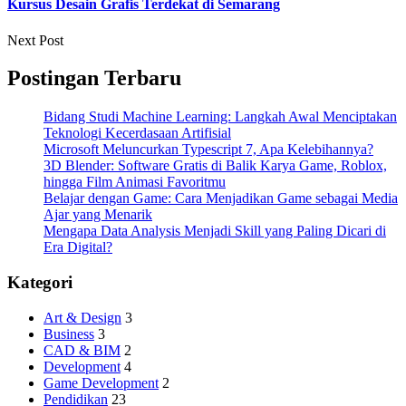
Kursus Desain Grafis Terdekat di Semarang
Next Post
Postingan Terbaru
Bidang Studi Machine Learning: Langkah Awal Menciptakan
Teknologi Kecerdasaan Artifisial
Microsoft Meluncurkan Typescript 7, Apa Kelebihannya?
3D Blender: Software Gratis di Balik Karya Game, Roblox,
hingga Film Animasi Favoritmu
Belajar dengan Game: Cara Menjadikan Game sebagai Media
Ajar yang Menarik
Mengapa Data Analysis Menjadi Skill yang Paling Dicari di
Era Digital?
Kategori
Art & Design
3
Business
3
CAD & BIM
2
Development
4
Game Development
2
Pendidikan
23