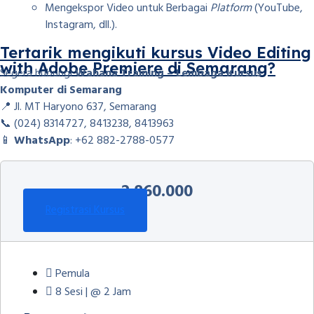
Mengekspor Video untuk Berbagai
Platform
(YouTube,
Instagram, dll.).
Tertarik mengikuti kursus Video Editing
with Adobe Premiere di Semarang?
Segera hubungi
Wahana Training – Lembaga Kursus
Komputer di Semarang
📍 Jl. MT Haryono 637, Semarang
📞 (024) 8314727, 8413238, 8413963
📱
WhatsApp
: +62 882-2788-0577
2.860.000
Registrasi Kursus
Pemula
8 Sesi | @ 2 Jam