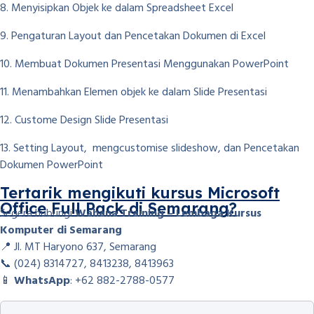
8. Menyisipkan Objek ke dalam Spreadsheet Excel
9. Pengaturan Layout dan Pencetakan Dokumen di Excel
10. Membuat Dokumen Presentasi Menggunakan PowerPoint
11. Menambahkan Elemen objek ke dalam Slide Presentasi
12. Custome Design Slide Presentasi
13. Setting Layout, mengcustomise slideshow, dan Pencetakan
Dokumen PowerPoint
Tertarik mengikuti kursus Microsoft
Office Full Pack di Semarang?
Segera hubungi
Wahana Training – Lembaga Kursus
Komputer di Semarang
📍 Jl. MT Haryono 637, Semarang
📞 (024) 8314727, 8413238, 8413963
📱
WhatsApp
: +62 882-2788-0577