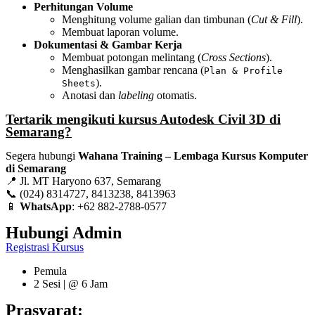
Perhitungan Volume
Menghitung volume galian dan timbunan (
Cut & Fill
).
Membuat laporan volume.
Dokumentasi & Gambar Kerja
Membuat potongan melintang (
Cross Sections
).
Menghasilkan gambar rencana (
Plan & Profile
).
Sheets
Anotasi dan
labeling
otomatis.
Tertarik mengikuti kursus Autodesk Civil 3D di
Semarang?
Segera hubungi
Wahana Training – Lembaga Kursus Komputer
di Semarang
📍 Jl. MT Haryono 637, Semarang
📞 (024) 8314727, 8413238, 8413963
📱
WhatsApp
: +62 882-2788-0577
Hubungi Admin
Registrasi Kursus
Pemula
2 Sesi | @ 6 Jam
Prasyarat: