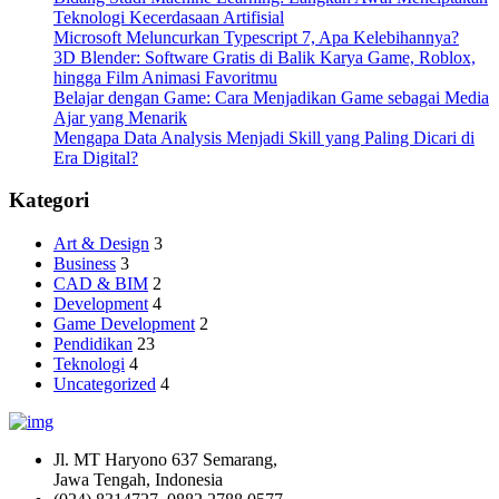
Teknologi Kecerdasaan Artifisial
Microsoft Meluncurkan Typescript 7, Apa Kelebihannya?
3D Blender: Software Gratis di Balik Karya Game, Roblox,
hingga Film Animasi Favoritmu
Belajar dengan Game: Cara Menjadikan Game sebagai Media
Ajar yang Menarik
Mengapa Data Analysis Menjadi Skill yang Paling Dicari di
Era Digital?
Kategori
Art & Design
3
Business
3
CAD & BIM
2
Development
4
Game Development
2
Pendidikan
23
Teknologi
4
Uncategorized
4
Jl. MT Haryono 637 Semarang,
Jawa Tengah, Indonesia