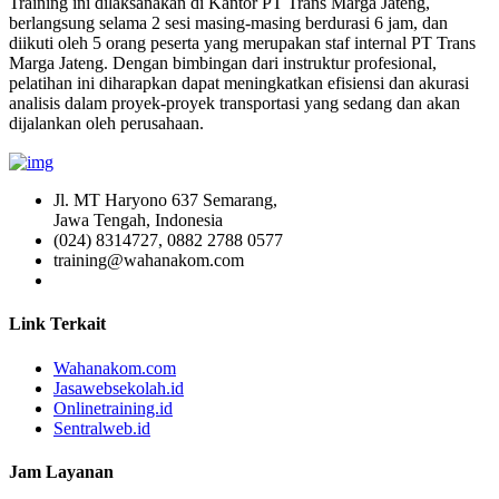
Training ini dilaksanakan di Kantor PT Trans Marga Jateng,
berlangsung selama 2 sesi masing-masing berdurasi 6 jam, dan
diikuti oleh 5 orang peserta yang merupakan staf internal PT Trans
Marga Jateng. Dengan bimbingan dari instruktur profesional,
pelatihan ini diharapkan dapat meningkatkan efisiensi dan akurasi
analisis dalam proyek-proyek transportasi yang sedang dan akan
dijalankan oleh perusahaan.
Jl. MT Haryono 637 Semarang,
Jawa Tengah, Indonesia
(024) 8314727, 0882 2788 0577
training@wahanakom.com
Link Terkait
Wahanakom.com
Jasawebsekolah.id
Onlinetraining.id
Sentralweb.id
Jam Layanan