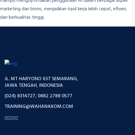
mampu mengoptimalkan penggunaan AI dalam berbagai aspek
marketing dan bisnis, menjadikan hasil kerja lebih cepat, efisien,
dan berkualitas tinggi.
JL. MT HARYONO 637 SEMARANG,
JAWA TENGAH, INDONESIA
(024) 8314727, 0882 2788 0577
TRAINING@WAHANAKOM.COM