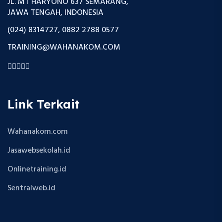
JL. MT HARYONO 637 SEMARANG,
JAWA TENGAH, INDONESIA
(024) 8314727, 0882 2788 0577
TRAINING@WAHANAKOM.COM
Link Terkait
Wahanakom.com
Jasawebsekolah.id
Onlinetraining.id
Sentralweb.id